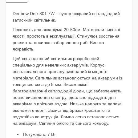
Deebow Dee-301 7W
– супер яскравий світлодіодний
затискний світильник.
Підходить для акваріума 20-50см.
Матеріали високої
якості
, простота в експлуатації.
Стимулює зростання
рослин та посилює забарвлення риб.
Висока
яскравість.
Цей світлодіодний світильник розроблений
спеціально для невеликих акваріумів.
Корпус
освітлювального приладу виконаний із міцного
матеріалу.
Світильник встановлюється на акваріуми із
товщиною скла до 5 мм.
Високоякісні
багатодіапазонні світлодіодні діоди, що забезпечують
повне висвітлення спектру, ідеально підходять для
акваріума з прісною водою.
Низька напруга та велика
економія енергії.
Захист від бризок кришталю та
водостійка конструкція.
Лампа легко встановлюється
на акваріум.
Світіння білого та синього кольору.
Потужність: 7 Вт