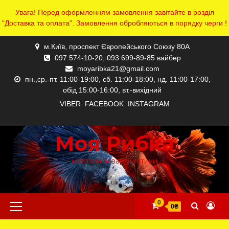
Увага! Перед оформленням замовлення завітайте в розділ
"Доставка та оплата". Замовлення обробляються в порядку черги !
Skip
м.Київ, проспект Європейського Союзу 80А
to
097 574-10-20, 093 699-89-85 вайбер
content
moyaribka21@gmail.com
пн.,ср.-пт. 11:00-19:00, сб. 11:00-18:00, нд. 11:00-17:00,
обід 15:00-16:00, вт.-вихідний
VIBER
FACEBOOK
INSTAGRAM
ПРО
ДОСТАВКА
КАТАЛОГ
КОНТАКТИ
КОРЗИНА
МІЙ
ОФОРМЛЕННЯ
ОФОРМЛЕННЯ
ПОВЕРНЕННЯ
ПОВІДОМЛЕННЯ
ПРО
ГОЛОВНА
НАС
ТА
АКАУНТ
ЗАМОВЛЕННЯ
ЗАМОВЛЕННЯ
ТОВАРУ
НАС
СТОРІНКА
Моя Рибка
ОПЛАТА
магазин акваріумістики
uk
Primary
0
0₴
Menu