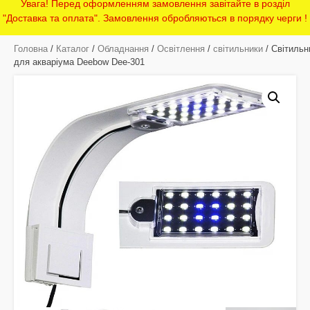
Увага! Перед оформленням замовлення завітайте в розділ
"Доставка та оплата". Замовлення обробляються в порядку черги !
Головна
/
Каталог
/
Обладнання
/
Освітлення
/
світильники
/ Світильн
для акваріума Deebow Dee-301