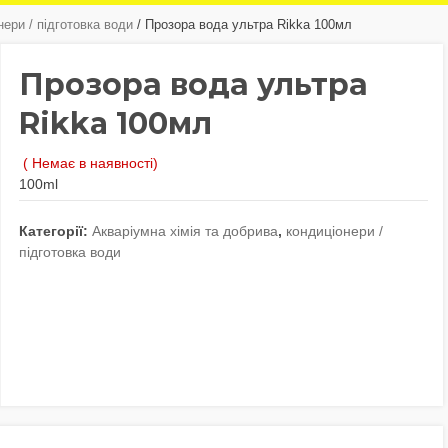
нери / підготовка води
/ Прозора вода ультра Rikka 100мл
Прозора вода ультра
Rikka 100мл
( Немає в наявності)
100ml
Категорії:
Акваріумна хімія та добрива
,
кондиціонери /
підготовка води