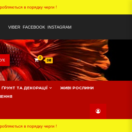
робляються в порядку черги !
ПРО
VIBER
FACEBOOK
INSTAGRAM
ДОСТАВКА
КАТАЛОГ
КОНТАКТИ
КОРЗИНА
МІЙ
ОФОРМЛЕННЯ
ОФОРМЛЕННЯ
ПОВЕРНЕННЯ
ПОВІДОМЛЕННЯ
ПРО
ГОЛОВНА
НАС
ТА
АКАУНТ
ЗАМОВЛЕННЯ
ЗАМОВЛЕННЯ
ТОВАРУ
НАС
СТОРІНКА
ОПЛАТА
0
uk
УК
0₴
ҐРУНТ ТА ДЕКОРАЦІЇ
ЖИВІ РОСЛИНИ
ЛЕННЯ
робляються в порядку черги !