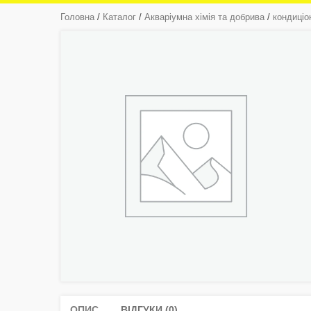
Головна
/
Каталог
/
Акваріумна хімія та добрива
/
кондиціо
ОПИС
ВІДГУКИ (0)