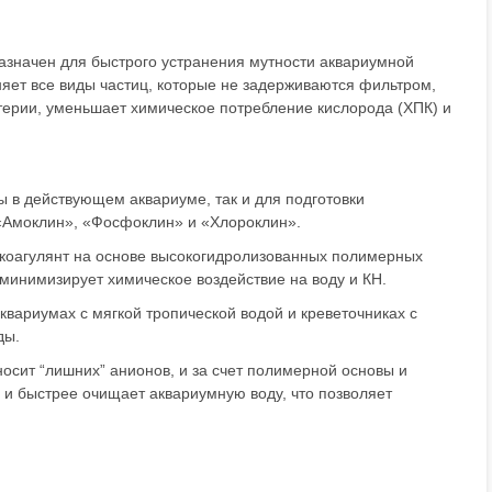
значен для быстрого устранения мутности аквариумной
няет все виды частиц, которые не задерживаются фильтром,
терии, уменьшает химическое потребление кислорода (ХПК) и
 в действующем аквариуме, так и для подготовки
 «Амоклин», «Фосфоклин» и «Хлороклин».
 коагулянт на основе высокогидролизованных полимерных
минимизирует химическое воздействие на воду и КН.
квариумах с мягкой тропической водой и креветочниках с
ды.
носит “лишних” анионов, и за счет полимерной основы и
 и быстрее очищает аквариумную воду, что позволяет