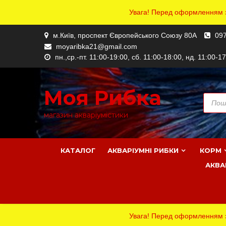
Увага! Перед оформленням за
Skip
м.Київ, проспект Європейського Союзу 80А
097
to
moyaribka21@gmail.com
content
пн.,ср.-пт. 11:00-19:00, сб. 11:00-18:00, нд. 11:00-1
Моя Рибка
Пошук
товар
магазин акваріумістики
КАТАЛОГ
АКВАРІУМНІ РИБКИ
КОРМ
АКВА
Увага! Перед оформленням за