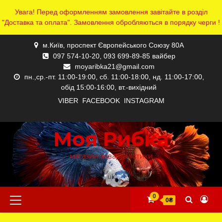
Увага! Перед оформленням замовлення завітайте в розділ
"Доставка та оплата". Замовлення обробляються в порядку черги !
Skip
м.Київ, проспект Європейського Союзу 80А
to
097 574-10-20, 093 699-89-85 вайбер
content
moyaribka21@gmail.com
пн.,ср.-пт. 11:00-19:00, сб. 11:00-18:00, нд. 11:00-17:00,
обід 15:00-16:00, вт.-вихідний
VIBER
FACEBOOK
INSTAGRAM
ПРО
ДОСТАВКА
КАТАЛОГ
КОНТАКТИ
КОРЗИНА
МІЙ
ОФОРМЛЕННЯ
ОФОРМЛЕННЯ
ПОВЕРНЕННЯ
ПОВІДОМЛЕННЯ
ПРО
ГОЛОВНА
НАС
ТА
АКАУНТ
ЗАМОВЛЕННЯ
ЗАМОВЛЕННЯ
ТОВАРУ
НАС
СТОРІНКА
Моя Рибка
ОПЛАТА
магазин акваріумістики
uk
Primary
0
0₴
Menu