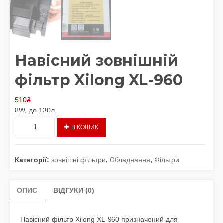
Навісний зовнішній
фільтр Xilong XL-960
510
₴
8W, до 130л.
Навісний
В КОШИК
зовнішній
фільтр
Xilong
Категорії:
зовнішні фільтри
,
Обладнання
,
Фільтри
XL-
960
кількість
ОПИС
ВІДГУКИ (0)
Навісний фільтр Xilong XL-960 призначений для