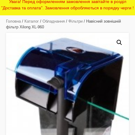
Увага! Перед оформленням замовлення завітайте в розділ
"Доставка та оплата". Замовлення обробляються в порядку черги !
Головна
/
Каталог
/
Обладнання
/
Фільтри
/ Навісний зовнішній
фільтр Xilong XL-960